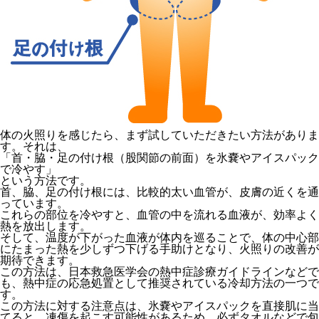
体の火照りを感じたら、まず試していただきたい方法がありま
す。それは、
「首・脇・足の付け根（股関節の前面）を氷嚢やアイスパック
で冷やす」
という方法です。
首、脇、足の付け根には、比較的太い血管が、皮膚の近くを通
っています。
これらの部位を冷やすと、血管の中を流れる血液が、効率よく
熱を放出します。
そして、温度が下がった血液が体内を巡ることで、体の中心部
にたまった熱を少しずつ下げる手助けとなり、火照りの改善が
期待できます。
この方法は、日本救急医学会の熱中症診療ガイドラインなどで
も、熱中症の応急処置として推奨されている冷却方法の一つで
す。
この方法に対する注意点は、氷嚢やアイスパックを直接肌に当
てると、凍傷を起こす可能性があるため、必ずタオルなどで包