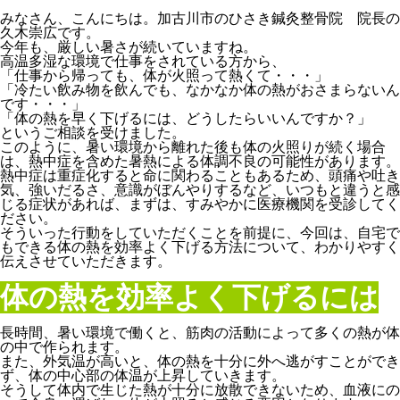
みなさん、こんにちは。加古川市のひさき鍼灸整骨院 院長の
久木崇広です。
今年も、厳しい暑さが続いていますね。
高温多湿な環境で仕事をされている方から、
「仕事から帰っても、体が火照って熱くて・・・」
「冷たい飲み物を飲んでも、なかなか体の熱がおさまらないん
です・・・」
「体の熱を早く下げるには、どうしたらいいんですか？」
というご相談を受けました。
このように、暑い環境から離れた後も体の火照りが続く場合
は、熱中症を含めた暑熱による体調不良の可能性があります。
熱中症は重症化すると命に関わることもあるため、頭痛や吐き
気、強いだるさ、意識がぼんやりするなど、いつもと違うと感
じる症状があれば、まずは、すみやかに医療機関を受診してく
ださい。
そういった行動をしていただくことを前提に、今回は、自宅で
もできる体の熱を効率よく下げる方法について、わかりやすく
伝えさせていただきます。
体の熱を効率よく下げるには
長時間、暑い環境で働くと、筋肉の活動によって多くの熱が体
の中で作られます。
また、外気温が高いと、体の熱を十分に外へ逃がすことができ
ず、体の中心部の体温が上昇していきます。
そうして体内で生じた熱が十分に放散できないため、血液にの