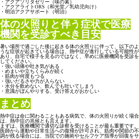
・アクアソリタゼリー（味の素）
・アクアライトORS（和光堂／乳幼児向け）
・明治アクアサポート（明治）
体の火照りと伴う症状で医療
機関を受診すべき目安
暑い場所で過ごした後に起きる体の火照りに伴って、以下のよ
うな症状が起きている場合は、熱中症が進行している可能性が
あり、自宅で様子を見るのではなく、早めに医療機関を受診を
してください。
・強い頭痛や吐き気がある
・めまいや立ちくらみが続く
・筋肉が何度もつる
・強いだるさや力が入らない
・水分を飲めない、飲んでも吐いてしまう
・意識がぼんやりする、受け答えがおかしい
まとめ
熱中症は命に関わることもある病気で、体の火照りが続く場合
は、熱中症の兆候とも言えます。
まずは、医療機関で適切な診察を受けることが最も重要です。
医師から運動や日常生活への復帰が許可され、筋肉や関節の不
調が残る場合には、当院での施術やセルフケア指導が回復をサ