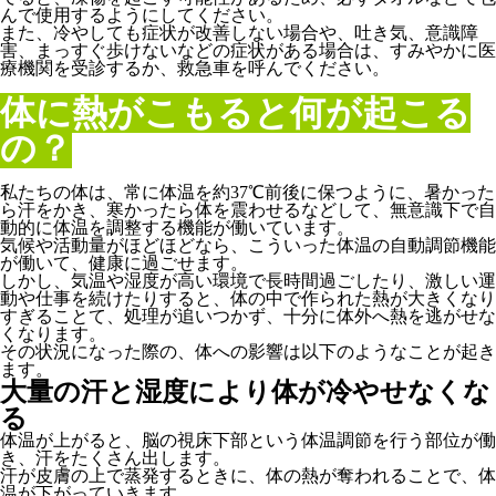
んで使用するようにしてください。
また、冷やしても症状が改善しない場合や、吐き気、意識障
害、まっすぐ歩けないなどの症状がある場合は、すみやかに医
療機関を受診するか、救急車を呼んでください。
体に熱がこもると何が起こる
の？
私たちの体は、常に体温を約37℃前後に保つように、暑かった
ら汗をかき、寒かったら体を震わせるなどして、無意識下で自
動的に体温を調整する機能が働いています。
気候や活動量がほどほどなら、こういった体温の自動調節機能
が働いて、健康に過ごせます。
しかし、気温や湿度が高い環境で長時間過ごしたり、激しい運
動や仕事を続けたりすると、体の中で作られた熱が大きくなり
すぎることて、処理が追いつかず、十分に体外へ熱を逃がせな
くなります。
その状況になった際の、体への影響は以下のようなことが起き
ます。
大量の汗と湿度により体が冷やせなくな
る
体温が上がると、脳の視床下部という体温調節を行う部位が働
き、汗をたくさん出します。
汗が皮膚の上で蒸発するときに、体の熱が奪われることで、体
温が下がっていきます。