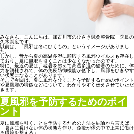
みなさん、こんにちは。加古川市のひさき鍼灸整骨院 院長の
久木崇広です。
以前は、「風邪は冬にひくもの」というイメージがありまし
た。
しかし、昔から夏の高温多湿に順応する風邪ウイルスも存在し
ており、夏に風邪を引くことは少なくなかったのです。
特に、最近の夏は、猛暑を超えて高温多湿の酷暑のために、体
力を消耗されて、体の免疫防御機能が低下し、風邪をひきやす
い状態になることがあります。
そこで今回は、夏に風邪をひくことを予防するためのポイント
や夏風邪の特徴などについて、わかりやすく伝えさせていただ
きます。
夏風邪を予防するためのポイ
ント
夏に風邪を引くことを予防するための方法を結論から言えば、
「暑さに負けない体の状態を作り、免疫が体の中で正常に働け
る環境を整える」