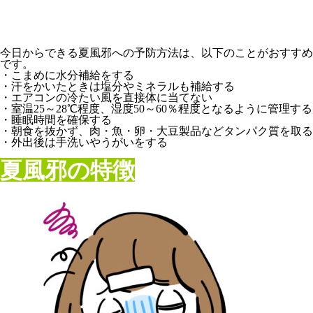
今日からできる夏風邪への予防方法は、以下のことがおすすめ
です。
・こまめに水分補給をする
・汗をかいたときは塩分やミネラルも補給する
・エアコンの冷たい風を直接体に当てない
・室温25～28℃程度、湿度50～60％程度となるように管理する
・睡眠時間を確保する
・朝食を抜かず、肉・魚・卵・大豆製品などタンパク質を取る
・外出後は手洗いやうがいをする
夏風邪の特徴