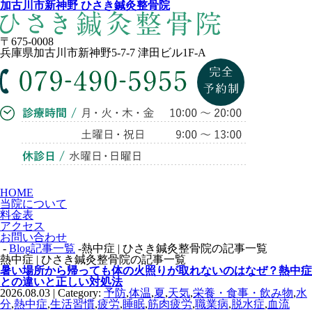
加古川市新神野 ひさき鍼灸整骨院
〒675-0008
兵庫県加古川市新神野5-7-7 津田ビル1F-A
HOME
当院について
料金表
アクセス
お問い合わせ
-
Blog記事一覧
-熱中症 | ひさき鍼灸整骨院の記事一覧
熱中症 | ひさき鍼灸整骨院の記事一覧
暑い場所から帰っても体の火照りが取れないのはなぜ？熱中症
との違いと正しい対処法
2026.08.03 | Category:
予防
,
体温
,
夏
,
天気
,
栄養・食事・飲み物
,
水
分
,
熱中症
,
生活習慣
,
疲労
,
睡眠
,
筋肉疲労
,
職業病
,
脱水症
,
血流