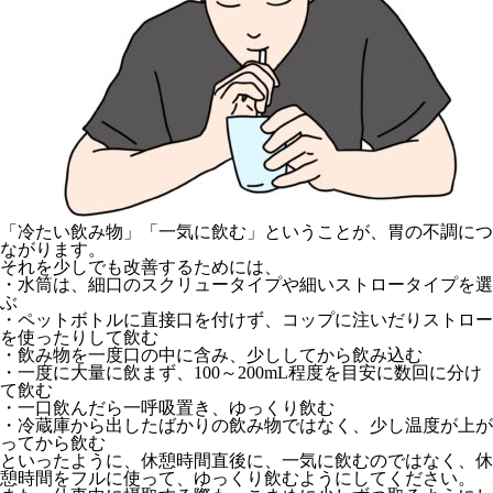
「冷たい飲み物」「一気に飲む」ということが、胃の不調につ
ながります。
それを少しでも改善するためには、
・水筒は、細口のスクリュータイプや細いストロータイプを選
ぶ
・ペットボトルに直接口を付けず、コップに注いだりストロー
を使ったりして飲む
・飲み物を一度口の中に含み、少ししてから飲み込む
・一度に大量に飲まず、100～200mL程度を目安に数回に分け
て飲む
・一口飲んだら一呼吸置き、ゆっくり飲む
・冷蔵庫から出したばかりの飲み物ではなく、少し温度が上が
ってから飲む
といったように、休憩時間直後に、一気に飲むのではなく、休
憩時間をフルに使って、ゆっくり飲むようにしてください。