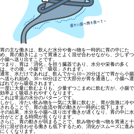
胃の主な働きは、飲んだ水分や食べ物を一時的に胃の中にた
め、胃の動きによって胃液とよく混ぜ合わせながら、少しずつ
小腸へ送り出すことです。
つまり、胃は「消化」を担う臓器であり、水分や栄養の多く
は、その後、小腸で「吸収」されます。
通常、水だけであれば、飲んでから10～20分ほどで胃から小腸
へ送られ始め、30～60分ほどで大部分が胃を通過し、小腸へ運
ばれてから吸収されます。
一度に大量に飲むよりも、少量ずつこまめに飲む方が、小腸で
効率よく吸収されやすくなります。
これは常温の水分のパターンです。
しかし、冷たい飲み物を一気に大量に飲むと、胃が急激に冷や
されることで、胃の血流や胃の動きが一時的に低下します。
その結果、水分を小腸へ送り出す働きが遅くなり、胃の中に水
分がとどまる時間が長くなります。
さらに、胃の動きが弱まることで、飲み物や食べ物を胃液と十
分に混ぜ合わせる働きも低下するため、消化がスムーズに進み
にくくなります。