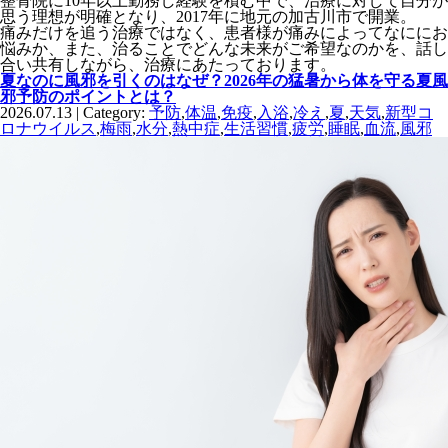
整骨院に10年以上勤務し経験を積む中で、治療に対して自分が
思う理想が明確となり、2017年に地元の加古川市で開業。
痛みだけを追う治療ではなく、患者様が痛みによってなににお
悩みか、また、治ることでどんな未来がご希望なのかを、話し
合い共有しながら、治療にあたっております。
夏なのに風邪を引くのはなぜ？2026年の猛暑から体を守る夏風
邪予防のポイントとは？
2026.07.13 | Category:
予防
,
体温
,
免疫
,
入浴
,
冷え
,
夏
,
天気
,
新型コ
ロナウイルス
,
梅雨
,
水分
,
熱中症
,
生活習慣
,
疲労
,
睡眠
,
血流
,
風邪