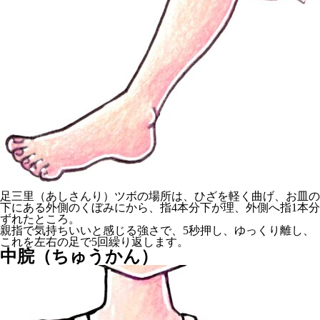
足三里（あしさんり）ツボの場所は、ひざを軽く曲げ、お皿の
下にある外側のくぼみにから、指4本分下が理、外側へ指1本分
ずれたところ。
親指で気持ちいいと感じる強さで、5秒押し、ゆっくり離し、
これを左右の足で5回繰り返します。
中脘（ちゅうかん）