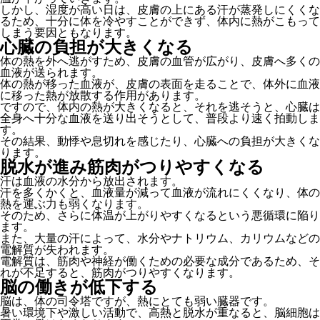
しかし、湿度が高い日は、皮膚の上にある汗が蒸発しにくくな
るため、十分に体を冷やすことができず、体内に熱がこもって
しまう要因ともなります。
心臓の負担が大きくなる
体の熱を外へ逃がすため、皮膚の血管が広がり、皮膚へ多くの
血液が送られます。
体の熱が移った血液が、皮膚の表面を走ることで、体外に血液
に移った熱が放散する作用があります。
ですので、体内の熱が大きくなると、それを逃そうと、心臓は
全身へ十分な血液を送り出そうとして、普段より速く拍動しま
す。
その結果、動悸や息切れを感じたり、心臓への負担が大きくな
ります。
脱水が進み筋肉がつりやすくなる
汗は血液の水分から放出されます。
汗を多くかくと、血液量が減って血液が流れにくくなり、体の
熱を運ぶ力も弱くなります。
そのため、さらに体温が上がりやすくなるという悪循環に陥り
ます。
また、大量の汗によって、水分やナトリウム、カリウムなどの
電解質が失われます。
電解質は、筋肉や神経が働くための必要な成分であるため、そ
れが不足すると、筋肉がつりやすくなります。
脳の働きが低下する
脳は、体の司令塔ですが、熱にとても弱い臓器です。
暑い環境下や激しい活動で、高熱と脱水が重なると、脳細胞は