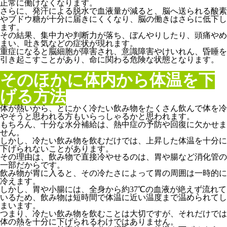
正常に働けなくなります。
さらに、発汗による脱水で血液量が減ると、脳へ送られる酸素
やブドウ糖が十分に届きにくくなり、脳の働きはさらに低下し
ます。
その結果、集中力や判断力が落ち、ぼんやりしたり、頭痛やめ
まい、吐き気などの症状が現れます。
重症になると脳細胞が障害され、意識障害やけいれん、昏睡を
引き起こすことがあり、命に関わる危険な状態となります。
そのほかに体内から体温を下
げる方法
体が熱いから、とにかく冷たい飲み物をたくさん飲んで体を冷
やそうと思われる方もいらっしゃるかと思われます。
もちろん、十分な水分補給は、熱中症の予防や回復に欠かせま
せん。
しかし、冷たい飲み物を飲むだけでは、上昇した体温を十分に
下げられないことがあります。
その理由は、飲み物で直接冷やせるのは、胃や腸など消化管の
一部だからです。
飲み物が胃に入ると、その冷たさによって胃の周囲は一時的に
冷えます。
しかし、胃や小腸には、全身から約37℃の血液が絶えず流れて
いるため、飲み物は短時間で体温に近い温度まで温められてし
まいます。
つまり、冷たい飲み物を飲むことは大切ですが、それだけでは
体の熱を十分に下げられるわけではありません。