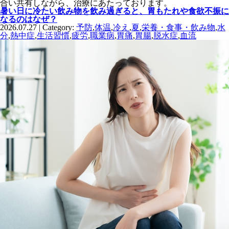
合い共有しながら、治療にあたっております。
暑い日に冷たい飲み物を飲み過ぎると、胃もたれや食欲不振に
なるのはなぜ？
2026.07.27 | Category:
予防
,
体温
,
冷え
,
夏
,
栄養・食事・飲み物
,
水
分
,
熱中症
,
生活習慣
,
疲労
,
職業病
,
胃痛
,
胃腸
,
脱水症
,
血流