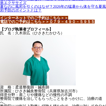
単エクササイズ
夏なのに風邪を引くのはなぜ？2026年の猛暑から体を守る夏風
邪予防のポイントとは？
インターネットでのご予約はこちら＞＞
電話でのご予約はこちら＞＞
０７９－４９０－５９５５
【ブログ執筆者プロフィール】
氏 名：久木崇広（ひさきたかひろ）
資 格：柔道整復師・鍼灸師
所属院：ひさき鍼灸整骨院（兵庫県加古川市）
得意分野：肩こりや腰痛などの慢性の不調
整骨院で腰痛を治してもらったことをきっかけに、治療の道
へ。