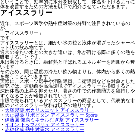
ということで、効率的に水分を摂取して、体温を下げるように
体を改善するための方法を以下で紹介させていただきます。
アイススラリー
近年、スポーツ医学や熱中症対策の分野で注目されているの
が、
「アイススラリー」
です。
アイススラリーとは、細かい氷の粒と液体が混ざったシャーベ
ット状の飲み物です。
通常の冷たい水との大きな違いは、氷が溶ける際に多くの熱を
吸収することです。
氷は溶けるときに、融解熱と呼ばれるエネルギーを周囲から奪
います。
そのため、同じ温度の冷たい飲み物よりも、体内から多くの熱
を奪うことができます。
実際に、スポーツ選手や消防隊員、自衛隊員などを対象とした
研究では、運動前や高温環境でアイススラリーを摂取すると、
深部体温の上昇を抑えたり、暑さの中での作業能力を維持しや
すくなることが報告されています。
市販で売られているアイススラリーの商品として、代表的な市
販のアイススラリー飲料は以下の通りです。
・
大塚製薬 ポカリスエット アイススラリー
・
大正製薬 リポビタン アイススラリー Sports
・
伊藤園 健康ミネラルむぎ茶 アイススラリー
・
イオン トップバリュ アイススラリー
・
赤穂化成 熱中対策水 アイススラリー