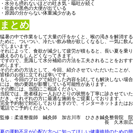
・水分も摂れないほどの吐き気・嘔吐が続く
・吐血や黒色の大便が出ている
・原因の分からない体重減少がある
まとめ
猛暑の中で作業をして大量の汗をかくと、喉の渇きを解消する
ために、ついつい、冷たい飲み物が欲しくなるし、一気に飲ん
でしまいます。
それによって、食欲が減少して疲労が積もると、長い夏を乗り
越えるのもしんどくなってきます。
ですので、意識して水分補給の方法を工夫されることをおすす
めします。
そのための方法として、今回、紹介させていただいたことが、
皆様のお役に立てれば幸いです。
もし、今回のブログで紹介した内容を試しても解決しない場合
には、他の要因が影響している可能性があります。
その際には、当院にご相談ください。
当院では、患者様お一人おひとりの状態を丁寧に診させていた
だき、それぞれの方に最適な施術をご提案しております。
完全予約制で対応しておりますので、インターネットまたはお
電話でご予約ください。
監修：柔道整復師 鍼灸師 加古川市 ひさき鍼灸整骨院 院
長 久木崇広
夏の運動不足が心配な方へに知ってほしい健康維持のための簡