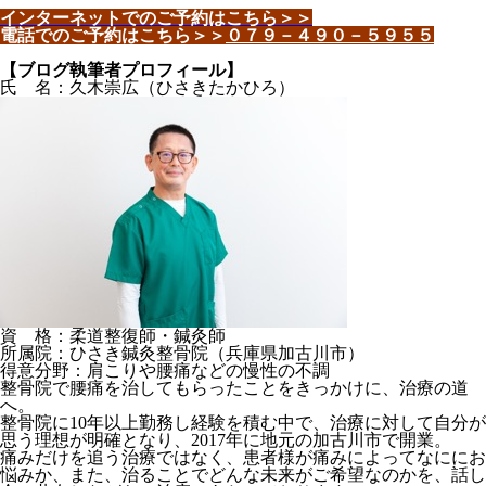
インターネットでのご予約はこちら＞＞
電話でのご予約はこちら＞＞
０７９－４９０－５９５５
【ブログ執筆者プロフィール】
氏 名：久木崇広（ひさきたかひろ）
資 格：柔道整復師・鍼灸師
所属院：ひさき鍼灸整骨院（兵庫県加古川市）
得意分野：肩こりや腰痛などの慢性の不調
整骨院で腰痛を治してもらったことをきっかけに、治療の道
へ。
整骨院に10年以上勤務し経験を積む中で、治療に対して自分が
思う理想が明確となり、2017年に地元の加古川市で開業。
痛みだけを追う治療ではなく、患者様が痛みによってなににお
悩みか、また、治ることでどんな未来がご希望なのかを、話し