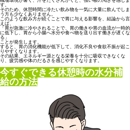
職場環境が暑く、汗をたくさんかくと、強い喉の渇きを感じま
す。
そのため、休憩時間に冷たい飲み物を一気に大量に飲んでしま
う方も少なくありません。
このような飲み方が続くことで胃に与える影響を、結論から言
えば、
「胃が急激に冷やされることで、胃の働きや胃の血流が一時的
に低下し、胃から小腸へ水分や食べ物を送り出す働きが遅くな
る」
ことが発生します。
すると、胃の消化機能が低下して、消化不良や食欲不振が起こ
りやすくなります。
その結果、エネルギー源となる栄養を十分に吸収できなくな
り、疲労感や体のだるさを感じやすくなります。
今すぐできる休憩時の水分補
給の方法