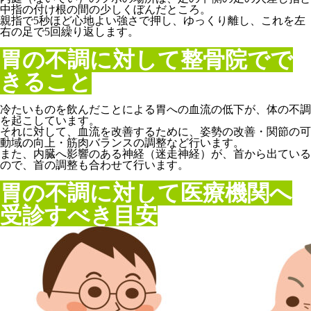
中指の付け根の間の少しくぼんだところ。
親指で5秒ほど心地よい強さで押し、ゆっくり離し、これを左
右の足で5回繰り返します。
胃の不調に対して整骨院でで
きること
冷たいものを飲んだことによる胃への血流の低下が、体の不調
を起こしています。
それに対して、血流を改善するために、姿勢の改善・関節の可
動域の向上・筋肉バランスの調整など行います。
また、内臓へ影響のある神経（迷走神経）が、首から出ている
ので、首の調整も合わせて行います。
胃の不調に対して医療機関へ
受診すべき目安