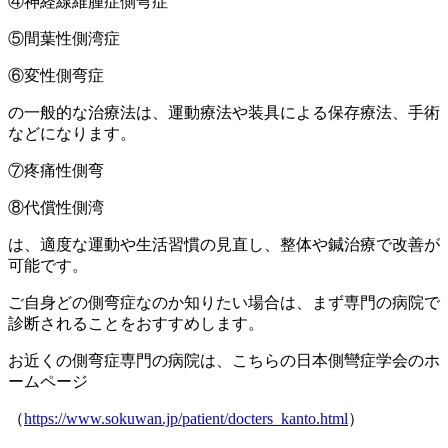
④神経線維腫症側弯症
⑤間葉性側湾症
⑥変性側弯症
の一般的な治療法は、運動療法や装具による保存療法、手術
などになります。
⑦疼痛性側弯
⑧代償性側湾
は、適度な運動や生活習慣の見直し、整体や鍼治療で改善が
可能です。
ご自身どの側弯症なのか知りたい場合は、まず専門の病院で
診断されることをおすすめします。
お近くの側弯症専門の病院は、こちらの日本側彎症学会のホ
ームページ
（
https://www.sokuwan.jp/patient/docters_kanto.html
）