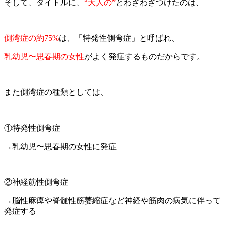
そして、タイトルに、
“大人の”
とわざわざつけたのは、
側湾症の約75%
は、「特発性側弯症」と呼ばれ、
乳幼児〜思春期の女性
がよく発症するものだからです。
また側湾症の種類としては、
①特発性側弯症
→乳幼児〜思春期の女性に発症
②神経筋性側弯症
→脳性麻痺や脊髄性筋萎縮症など神経や筋肉の病気に伴って
発症する