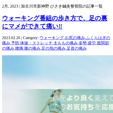
2月, 2023 | 加古川市新神野 ひさき鍼灸整骨院の記事一覧
ウォーキング番組の歩き方で、足の裏
にマメができて痛い‼︎
2023.02.26 | Category:
ウォーキング
,
お尻の痛み
,
ふくらはぎの
痛み
,
予防
,
体操・ストレッチ
,
太ももの痛み
,
姿勢
,
疲労
,
股関節
の痛み
,
腰痛
,
膝の痛み
,
足の指の痛み
,
足首の痛み