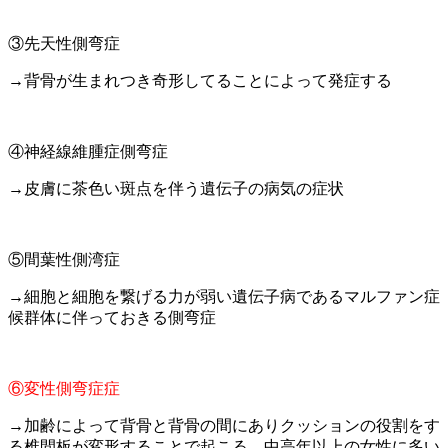
③先天性側弯症
→背骨が生まれつき奇形してることによって発症する
④神経線維腫症側弯症
→皮膚に茶色い斑点を伴う遺伝子の病気の症状
⑤間葉性側湾症
→細胞と細胞を繋げる力が弱い遺伝子病であるマルファン症
候群体に伴っておきる側弯症
⑥変性側弯症症
→加齢によって背骨と背骨の間にありクッションの役割をす
る椎間板が変形することで起こる。中高年以上の女性に多い