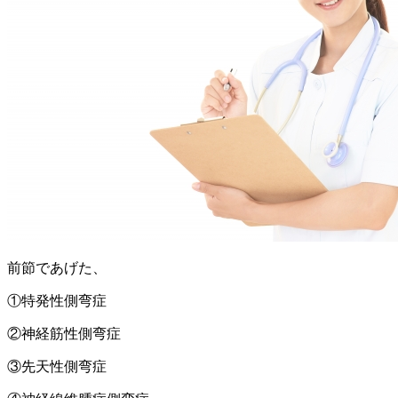
前節であげた、
①特発性側弯症
②神経筋性側弯症
③先天性側弯症