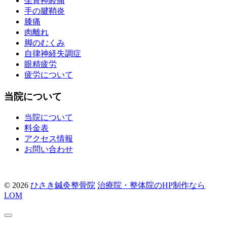
坐骨神経痛
手の腱鞘炎
膝痛
肉離れ
脚のむくみ
自律神経失調症
眼精疲労
疲労について
当院について
当院について
料金表
アクセス情報
お問い合わせ
© 2026
ひさき鍼灸整骨院
治療院・整体院のHP制作なら
LOM