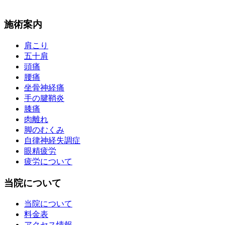
施術案内
肩こり
五十肩
頭痛
腰痛
坐骨神経痛
手の腱鞘炎
膝痛
肉離れ
脚のむくみ
自律神経失調症
眼精疲労
疲労について
当院について
当院について
料金表
アクセス情報