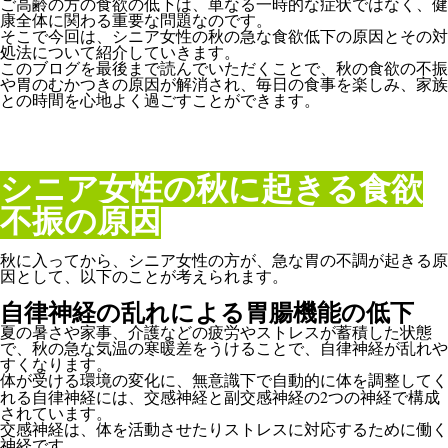
ご高齢の方の食欲の低下は、単なる一時的な症状ではなく、健
康全体に関わる重要な問題なのです。
そこで今回は、シニア女性の秋の急な食欲低下の原因とその対
処法について紹介していきます。
このブログを最後まで読んでいただくことで、秋の食欲の不振
や胃のむかつきの原因が解消され、毎日の食事を楽しみ、家族
との時間を心地よく過ごすことができます。
シニア女性の秋に起きる食欲
不振の原因
秋に入ってから、シニア女性の方が、急な胃の不調が起きる原
因として、以下のことが考えられます。
自律神経の乱れによる胃腸機能の低下
夏の暑さや家事、介護などの疲労やストレスが蓄積した状態
で、秋の急な気温の寒暖差をうけることで、自律神経が乱れや
すくなります。
体が受ける環境の変化に、無意識下で自動的に体を調整してく
2
れる自律神経には、交感神経と副交感神経の
つの神経で構成
されています。
交感神経は、体を活動させたりストレスに対応するために働く
神経です。