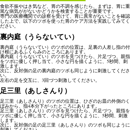
食欲不振やはき気など、胃の不調を感じたら、まずは、胃に重
篤な病気ががないかどうかを検査することが重要です。
専門の医療機関での診察を受けて、胃に異常がないことを確認
した上で、以下のツボを使った胃のケア方法を実践してみてく
ださい。
裏内庭（うらないてい）
裏内庭（うらないてい）のツボの位置は、足裏の人差し指の付
け根にあるふくらみのところにあります。
裏内庭（うらないてい）のツボを見つけたら、片足づつ、親指
5
をツボに優しく押し当て、小さな円を描くように、
秒間、刺
激します。
次に、反対側の足の裏内庭のツボも同じように刺激してくださ
い。
3
左右の足を交互に、
回づつ刺激してください。
足三里（あしさんり）
足三里（あしさんり）のツボの位置は、ひざのお皿の外側のく
4
ぼみから、指
本分下がったところにあります。
足三里（あしさんり）のツボを見つけたら、片足づつ、親指を
5
ツボに優しく押し当て、小さな円を描くように、
秒間、刺激
します。
次に、反対側の足の足三里（あしさんり）のツボも同じように
刺激してください。