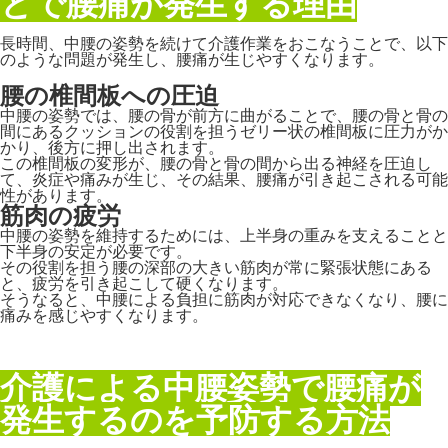
とで腰痛が発生する理由
長時間、中腰の姿勢を続けて介護作業をおこなうことで、以下
のような問題が発生し、腰痛が生じやすくなります。
腰の椎間板への圧迫
中腰の姿勢では、腰の骨が前方に曲がることで、腰の骨と骨の
間にあるクッションの役割を担うゼリー状の椎間板に圧力がか
かり、後方に押し出されます。
この椎間板の変形が、腰の骨と骨の間から出る神経を圧迫し
て、炎症や痛みが生じ、その結果、腰痛が引き起こされる可能
性があります。
筋肉の疲労
中腰の姿勢を維持するためには、上半身の重みを支えることと
下半身の安定が必要です。
その役割を担う腰の深部の大きい筋肉が常に緊張状態にある
と、疲労を引き起こして硬くなります。
そうなると、中腰による負担に筋肉が対応できなくなり、腰に
痛みを感じやすくなります。
介護による中腰姿勢で腰痛が
発生するのを予防する方法