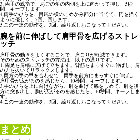
3.
5
両手の親指で、あごの角の内側を上に向かって押し、
秒
間、キープします
4.
両手のひらを、目尻の横のこめかみ部分に当てて、円を描く
5
ように優しく、
回、回します。
5.
3
この一連の動作を、
回、繰り返しおこなってください。
腕を前に伸ばして肩甲骨を広げるストレ
ッチ
肩甲骨の動きをよくすることで、肩こりが軽減できます。
そのためのストレッチの方法は、以下の通りです。
1.
両足を肩幅に広げて立ちます。背筋をまっすぐに伸ばし、肩
の力を抜いてリラックスします。
2.
両方の手の甲を合わせて、両手を前方にまっすぐに伸ばし、
10
肩甲骨が広がるのを感じたら、
秒間、キープします。
3.
手のひらを上に向けながら、肘を曲げて脇をしめて、肘を後
10
方に突き出し、胸が広がるのを感じたら、
秒間、キープしま
す。
4.
3
この一連の動作を、
回、繰り返しおこなってください。
まとめ