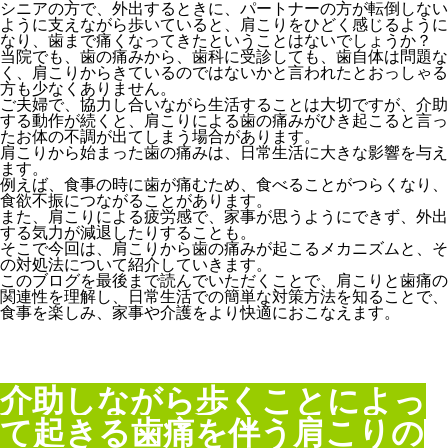
シニアの方で、外出するときに、パートナーの方が転倒しない
ように支えながら歩いていると、肩こりをひどく感じるように
なり、歯まで痛くなってきたということはないでしょうか？
当院でも、歯の痛みから、歯科に受診しても、歯自体は問題な
く、肩こりからきているのではないかと言われたとおっしゃる
方も少なくありません。
ご夫婦で、協力し合いながら生活することは大切ですが、介助
する動作が続くと、肩こりによる歯の痛みがひき起こると言っ
たお体の不調が出てしまう場合があります。
肩こりから始まった歯の痛みは、日常生活に大きな影響を与え
ます。
例えば、食事の時に歯が痛むため、食べることがつらくなり、
食欲不振につながることがあります。
また、肩こりによる疲労感で、家事が思うようにできず、外出
する気力が減退したりすることも。
そこで今回は、肩こりから歯の痛みが起こるメカニズムと、そ
の対処法について紹介していきます。
このブログを最後まで読んでいただくことで、肩こりと歯痛の
関連性を理解し、日常生活での簡単な対策方法を知ることで、
食事を楽しみ、家事や介護をより快適におこなえます。
介助しながら歩くことによっ
て起きる歯痛を伴う肩こりの