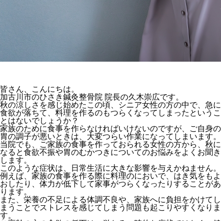
皆さん、こんにちは。
加古川市のひさき鍼灸整骨院
院長の久木崇広です。
秋の涼しさを感じ始めたこの頃、シニア女性の方の中で、急に
食欲が落ちて、料理を作るのもつらくなってしまったというこ
とはないでしょうか？
家族のために食事を作らなければいけないのですが、ご自身の
胃の調子が悪いときは、大変つらい作業になってしまいます。
当院でも、ご家族の食事を作っておられる女性の方から、秋に
なると食欲不振や胃のむかつきについてのお悩みをよくお聞き
します。
このような症状は、日常生活に大きな影響を与えかねません。
例えば、家族の食事を作る際に料理のにおいで、はき気をもよ
おしたり、体力が低下して家事がつらくなったりすることがあ
ります。
また、栄養の不足による体調不良や、家族へに負担をかけてし
まうことでストレスを感じてしまう問題も起こりやすくなりま
す。