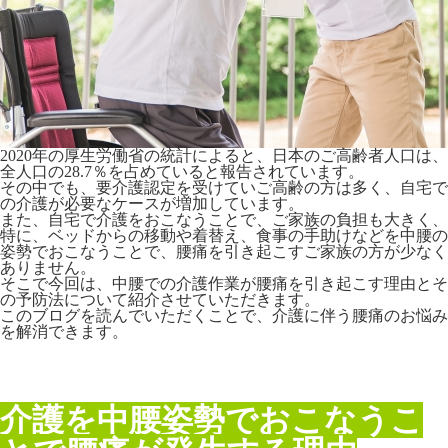
2020年の厚生労働省の統計によると、日本のご高齢者人口は、
全人口の28.7％を占めていると報告されています。
その中でも、要介護認定を受けていご高齢の方は多く、自宅で
の介護が必要なケースが増加しています。
また、自宅で介護をおこなうことで、ご家族の負担も大きく、
特に、ベッドからの移動や着替え、食事の手助けなどを中腰の
姿勢でおこなうことで、腰痛を引き起こすご家族の方が少なく
ありません。
そこで今回は、中腰での介護作業が腰痛を引き起こす理由とそ
の予防法について紹介させていただきます。
このブログを読んでいただくことで、介護に伴う腰痛のお悩み
を解消できます。
介護を中腰姿勢でおこなうこ