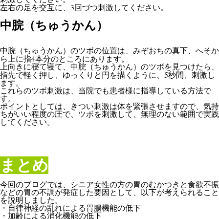
3
左右の足を交互に、
回づつ刺激してください。
中脘（ちゅうかん）
中脘（ちゅうかん）のツボの位置は、みぞおちの真下、へそか
4
ら上に指
本分のところにあります。
上向きに寝て寝て、中脘（ちゅうかん）のツボを見つけたら、
5
指先で軽く押し、ゆっくりと円を描くように、
秒間、刺激し
ます。
これらのツボ刺激は、当院でも患者様に指導している方法で
す。
ポイントとしては、きつい刺激は体を緊張させますので、気持
ちがいい程度の圧で、ツボを刺激して、無理のない範囲で実践
してください。
まとめ
今回のブログでは、シニア女性の方の胃のむかつきと食欲不振
などの胃の不調が発症した要因として、以下が考えられること
を説明しました。
・自律神経の乱れによる胃腸機能の低下
・加齢による消化機能の低下