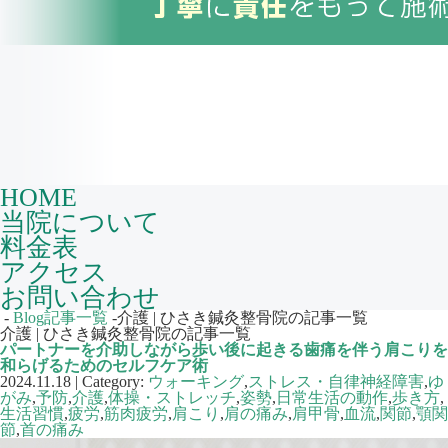
HOME
当院について
料金表
アクセス
お問い合わせ
-
Blog記事一覧
-介護 | ひさき鍼灸整骨院の記事一覧
介護 | ひさき鍼灸整骨院の記事一覧
パートナーを介助しながら歩い後に起きる歯痛を伴う肩こりを
和らげるためのセルフケア術
2024.11.18 | Category:
ウォーキング
,
ストレス・自律神経障害
,
ゆ
がみ
,
予防
,
介護
,
体操・ストレッチ
,
姿勢
,
日常生活の動作
,
歩き方
,
生活習慣
,
疲労
,
筋肉疲労
,
肩こり
,
肩の痛み
,
肩甲骨
,
血流
,
関節
,
顎関
節
,
首の痛み