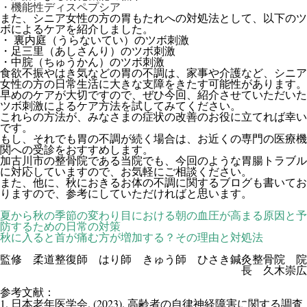
機能性ディスペプシア
・
また、シニア女性の方の胃もたれへの対処法として、以下のツ
ボによるケアを紹介しました。
・
裏内庭（うらないてい）のツボ刺激
・足三里（あしさんり）のツボ刺激
・中脘（ちゅうかん）のツボ刺激
食欲不振やはき気などの胃の不調は、家事や介護など、シニア
女性の方の日常生活に大きな支障をきたす可能性があります。
早めのケアが大切ですので、ぜひ今回、紹介させていただいた
ツボ刺激によるケア方法を試してみてください。
これらの方法が、みなさまの症状の改善のお役に立てれば幸い
です。
もし、それでも胃の不調が続く場合は、お近くの専門の医療機
関への受診をおすすめします。
加古川市の整骨院である当院でも、今回のような胃腸トラブル
に対応していますので、お気軽にご相談ください。
また、他に、秋におきるお体の不調に関するブログも書いてお
りますので、参考にしていただければと思います。
夏から秋の季節の変わり目における朝の血圧が高まる原因と予
防するための日常の対策
秋に入ると首が痛む方が増加する？その理由と対処法
監修 柔道整復師 はり師 きゅう師 ひさき鍼灸整骨院 院
長 久木崇広
参考文献：
1.
. (2023).
日本老年医学会
高齢者の自律神経障害に関する調査