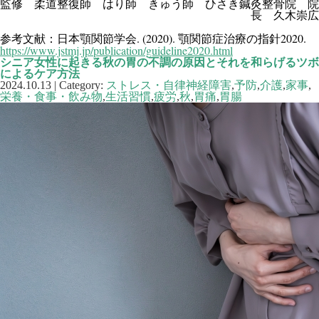
監修 柔道整復師 はり師 きゅう師 ひさき鍼灸整骨院 院
長 久木崇広
. (2020).
2020.
参考文献：日本顎関節学会
顎関節症治療の指針
https://www.jstmj.jp/publication/guideline2020.html
シニア女性に起きる秋の胃の不調の原因とそれを和らげるツボ
によるケア方法
2024.10.13 | Category:
ストレス・自律神経障害
,
予防
,
介護
,
家事
,
栄養・食事・飲み物
,
生活習慣
,
疲労
,
秋
,
胃痛
,
胃腸