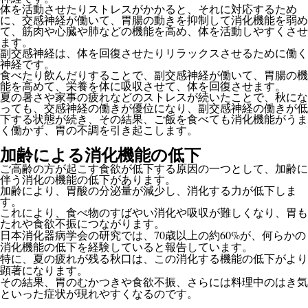
体を活動させたりストレスがかかると、それに対応するため
に、交感神経が働いて、胃腸の動きを抑制して消化機能を弱め
て、筋肉や心臓や肺などの機能を高め、体を活動しやすくさせ
ます。
副交感神経は、体を回復させたりリラックスさせるために働く
神経です。
食べたり飲んだりすることで、副交感神経が働いて、胃腸の機
能を高めて、栄養を体に吸収させて、体を回復させます。
夏の暑さや家事の疲れなどのストレスが続いたことで、秋にな
っても、交感神経の働きが優位になり、副交感神経の働きが低
下する状態が続き、その結果、ご飯を食べても消化機能がうま
く働かず、胃の不調を引き起こします。
加齢による消化機能の低下
ご高齢の方が起こす食欲が低下する原因の一つとして、加齢に
伴う消化の機能の低下があります。
加齢により、胃酸の分泌量が減少し、消化する力が低下しま
す。
これにより、食べ物のすばやい消化や吸収が難しくなり、胃も
たれや食欲不振につながります。
病学会の研究では、
70
歳以上の約
60%
が、何らかの
日本消化器
消化機能の低下を経験していると報告しています。
特に、夏の疲れが残る秋口は、この消化する機能の低下がより
顕著になります。
その結果、胃のむかつきや食欲不振、さらには料理中のはき気
といった症状が現れやすくなるのです。