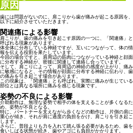
原因
歯には問題がないのに、肩こりから歯が痛みが起こる原因を、
以下に紹介させていただきます。
関連痛による影響
肩こりが、歯の痛みを引き起こす原因の一つに、「関連痛」と
呼ばれる現象があります。
体全体に分布している神経ですが、互いにつながって、体の情
報を伝える役割を果たしています。
今回の場合ですと、肩周辺の筋肉につながっている神経と顔面
に分布する神経が、密接に関連して連絡し合っています。
そして、肩こりによって、肩周辺の神経の感度が上がり、痛み
に敏感になると、その情報が顔面に分布する神経に伝わり、歯
の痛みを引き起こす場合があります。
この現象は、「関連痛」とも呼ばれ、実際に痛みが生じている
部位とは異なる場所に痛みを感じる現象です。
姿勢の不良による影響
介助動作は、無理な姿勢で相手の体を支えることが多くなるた
め、姿勢が不良となる。
特に、パートナーを支えながら歩くなどの動作は、片側の肩に
重心が傾き、それが肩に過度の負担をかけ、肩こりを引き起こ
します。
さらに、普段よりも力を入れて踏ん張る必要があるため、歯を
食いしばる状態が続き、歯やアゴにも負担がかかります。