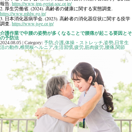
.
https://www.jpn-geriat-soc.or.jp/
報告
2.
. (2024).
.
厚生労働省
高齢者の健康に関する実態調査
https://www.mhlw.go.jp/
3.
. (2023).
日本消化器病学会
高齢者の消化器症状に関する疫学
.
https://www.jsge.or.jp/
調査
介護作業で中腰の姿勢が多くなることで腰痛が起こる要因とそ
の予防法
2024.08.05 | Category:
予防
,
介護
,
体操・ストレッチ
,
姿勢
,
日常生
活の動作
,
椎間板ヘルニア
,
生活習慣
,
疲労
,
筋肉疲労
,
腰痛
,
関節