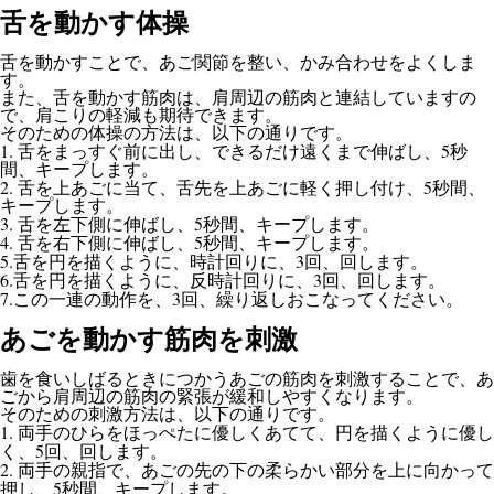
舌を動かす体操
舌を動かすことで、あご関節を整い、かみ合わせをよくしま
す。
また、舌を動かす筋肉は、肩周辺の筋肉と連結していますの
で、肩こりの軽減も期待できます。
そのための体操の方法は、以下の通りです。
1.
5
舌をまっすぐ前に出し、できるだけ遠くまで伸ばし、
秒
間、キープします。
2.
5
舌を上あごに当て、舌先を上あごに軽く押し付け、
秒間、
キープします。
3.
5
舌を左下側に伸ばし、
秒間、キープします。
4.
5
舌を右下側に伸ばし、
秒間、キープします。
5.
3
舌を円を描くように、時計回りに、
回、回します。
6.
3
舌を円を描くように、反時計回りに、
回、回します。
7.
3
この一連の動作を、
回、繰り返しおこなってください。
あごを動かす筋肉を刺激
歯を食いしばるときにつかうあごの筋肉を刺激することで、あ
ごから肩周辺の筋肉の緊張が緩和しやすくなります。
そのための刺激方法は、以下の通りです。
1.
両手のひらをほっぺたに優しくあてて、円を描くように優し
5
く、
回、回します。
2.
両手の親指で、あごの先の下の柔らかい部分を上に向かって
5
押し、
秒間、キープします。