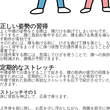
正しい姿勢の習得
よく中腰の姿勢をとる際は、腰だけを曲げてしまいがちです。
そうすると、腰に負担が集中するため、腰を曲げる角度を減ら
す動作が有効です。
そのためには、腰を曲げる前に、ひざを曲げて腰を落とし、な
るべく背中をまっすぐに保つ状態で介護作業をおこなうことが
重要です。
介護作業する際には、意識してひざを使うことで、腰への負担
が軽減され、腰痛が予防できます。
定期的なストレッチ
中腰姿勢で介護をすることで起きる、腰の筋肉が疲労の回復を
促すためには、定期的にストレッチをすることが有効です。
中腰で疲れた筋肉に有効なストレッチを以下で紹介させていた
だきます。
ストレッチその１
床に背筋を伸ばして、正座で座ります。
上半身を前に倒し、お尻を少し浮かしながら、両腕を前方に伸