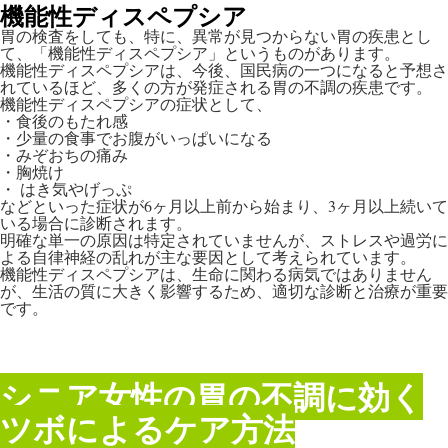
機能性ディスペプシア
胃の検査をしても、特に、異常が見つからない胃の疾患とし
て、「機能性ディスペプシア」というものがあります。
機能性ディスペプシアは、今後、国民病の一つになると予想さ
れているほど、多くの方が発症される胃の不調の疾患です。
機能性ディスペプシアの
症状として、
・食後のもたれ感
・少量の食事でお腹がいっぱいになる
・みぞおちの痛み
・胸焼け
・ はき気やげっぷ
などといった症状が6ヶ月以上前から始まり、3ヶ月以上続いて
いる場合に診断されます。
明確な単一の原因は特定されていませんが、ストレスや過労に
よる自律神経の乱れが主な要因として考えられています。
機能性ディスペプシアは、生命に関わる病気ではありません
が、生活の質に大きく影響するため、適切な診断と治療が重要
です。
シニア女性の胃の不調に効く
ツボによるケア方法