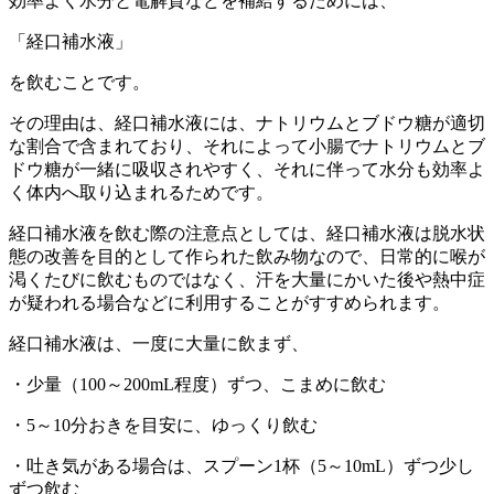
効率よく水分と電解質などを補給するためには、
「経口補水液」
を飲むことです。
その理由は、経口補水液には、ナトリウムとブドウ糖が適切
な割合で含まれており、それによって小腸でナトリウムとブ
ドウ糖が一緒に吸収されやすく、それに伴って水分も効率よ
く体内へ取り込まれるためです。
経口補水液を飲む際の注意点としては、経口補水液は脱水状
態の改善を目的として作られた飲み物なので、日常的に喉が
渇くたびに飲むものではなく、汗を大量にかいた後や熱中症
が疑われる場合などに利用することがすすめられます。
経口補水液は、一度に大量に飲まず、
・少量（100～200mL程度）ずつ、こまめに飲む
・5～10分おきを目安に、ゆっくり飲む
・吐き気がある場合は、スプーン1杯（5～10mL）ずつ少し
ずつ飲む