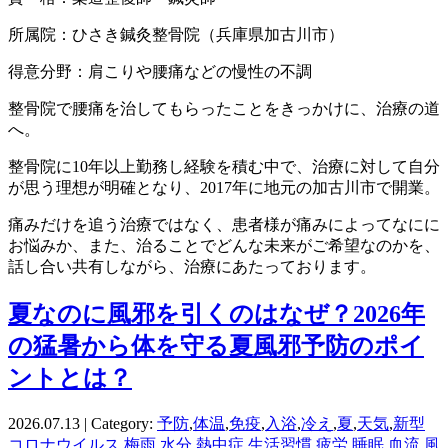
所属院：ひさき鍼灸整骨院（兵庫県加古川市）
得意分野：肩こりや腰痛などの慢性の不調
整骨院で腰痛を治してもらったことをきっかけに、治療の道
へ。
整骨院に10年以上勤務し経験を積む中で、治療に対して自分
が思う理想が明確となり、2017年に地元の加古川市で開業。
痛みだけを追う治療ではなく、患者様が痛みによってなにに
お悩みか、また、治ることでどんな未来がご希望なのかを、
話し合い共有しながら、治療にあたっております。
夏なのに風邪を引くのはなぜ？2026年
の猛暑から体を守る夏風邪予防のポイ
ントとは？
2026.07.13 | Category:
予防
,
体温
,
免疫
,
入浴
,
冷え
,
夏
,
天気
,
新型
コロナウイルス
,
梅雨
,
水分
,
熱中症
,
生活習慣
,
疲労
,
睡眠
,
血流
,
風