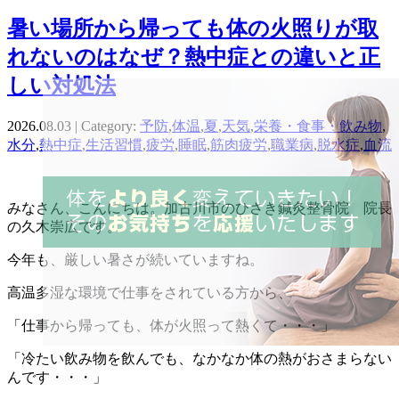
暑い場所から帰っても体の火照りが取
れないのはなぜ？熱中症との違いと正
しい対処法
2026.08.03 | Category:
予防
,
体温
,
夏
,
天気
,
栄養・食事・飲み物
,
水分
,
熱中症
,
生活習慣
,
疲労
,
睡眠
,
筋肉疲労
,
職業病
,
脱水症
,
血流
みなさん、こんにちは。加古川市のひさき鍼灸整骨院 院長
の久木崇広です。
今年も、厳しい暑さが続いていますね。
高温多湿な環境で仕事をされている方から、
「仕事から帰っても、体が火照って熱くて・・・」
「冷たい飲み物を飲んでも、なかなか体の熱がおさまらない
んです・・・」